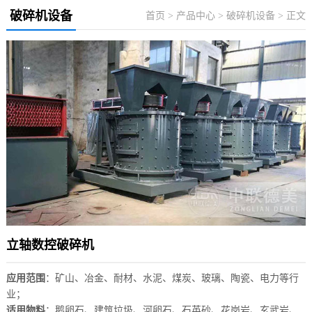
破碎机设备
首页
>
产品中心
>
破碎机设备
> 正文
立轴数控破碎机
应用范围
：矿山、冶金、耐材、水泥、煤炭、玻璃、陶瓷、电力等行
业；
适用物料
：鹅卵石、建筑垃圾、河卵石、石英砂、花岗岩、玄武岩、