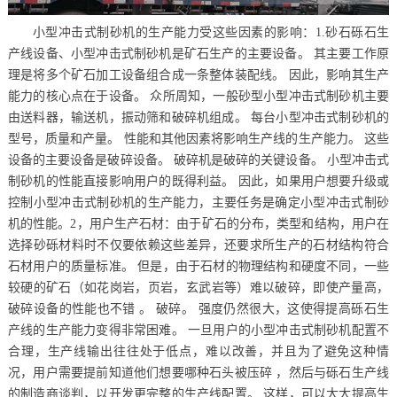
小型冲击式制砂机的生产能力受这些因素的影响：1.砂石砾石生
产线设备、小型冲击式制砂机是矿石生产的主要设备。 其主要工作原
理是将多个矿石加工设备组合成一条整体装配线。 因此，影响其生产
能力的核心点在于设备。 众所周知，一般砂型小型冲击式制砂机主要
由送料器，输送机，振动筛和破碎机组成。 每台小型冲击式制砂机的
型号，质量和产量。 性能和其他因素将影响生产线的生产能力。 这些
设备的主要设备是破碎设备。 破碎机是破碎的关键设备。 小型冲击式
制砂机的性能直接影响用户的既得利益。 因此，如果用户想要升级或
控制小型冲击式制砂机的生产能力，主要任务是确定小型冲击式制砂
机的性能。2，用户生产石材：由于矿石的分布，类型和结构，用户在
选择砂砾材料时不仅要依赖这些差异，还要求所生产的石材结构符合
石材用户的质量标准。 但是，由于石材的物理结构和硬度不同，一些
较硬的矿石（如花岗岩，页岩，玄武岩等）难以破碎，即使产量高，
破碎设备的性能也不错 。 破碎。 强度仍然很大，这使得提高砾石生
产线的生产能力变得非常困难。 一旦用户的小型冲击式制砂机配置不
合理，生产线输出往往处于低点，难以改善，并且为了避免这种情
况，用户需要提前知道他们想要哪种石头被压碎 ，然后与砾石生产线
的制造商谈判，以开发更完整的生产线配置。 这样，可以大大提高生