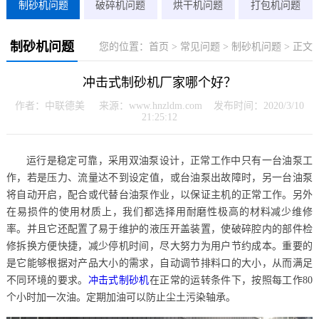
制砂机问题
破碎机问题
烘干机问题
打包机问题
制砂机问题
您的位置：
首页
>
常见问题
>
制砂机问题
> 正文
冲击式制砂机厂家哪个好？
作者：中联德美 来源：www.hnzldm.com 发布时间：2020/3/10
21:25:12
运行是稳定可靠，采用双油泵设计，正常工作中只有一台油泵工
作，若是压力、流量达不到设定值，或台油泵出故障时，另一台油泵
将自动开启，配合或代替台油泵作业，以保证主机的正常工作。另外
在易损件的使用材质上，我们都选择用耐磨性极高的材料减少维修
率。并且它还配置了易于维护的液压开盖装置，使破碎腔内的部件检
修拆换方便快捷，减少停机时间，尽大努力为用户节约成本。重要的
是它能够根据对产品大小的需求，自动调节排料口的大小，从而满足
不同环境的要求。
冲击式制砂机
在正常的运转条件下，按照每工作80
个小时加一次油。定期加油可以防止尘土污染轴承。