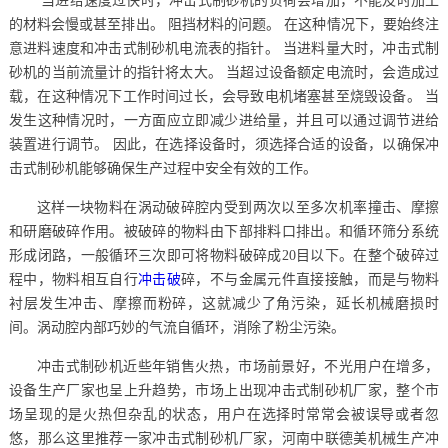
当进给速度过快时，冲击式制砂机的负荷会增加，不能及时加工
的材料会慢或甚至排出。 阻挡材料的问题。 在这种情况下，要始终注
意进料速度和冲击式制砂机电流表的指针。 当进料量大时，冲击式制
砂机的当前流量计的指针将太大。 当超过设备额定电流时，会造成过
载，在这种情况下工作时间过长，会导致电机堵塞甚至烧毁设备。 当
发生这种情况时，一方面应立即减少进给量，并且可以通过调节进给
装置进行调节。 因此，在选择设备时，须选择合适的设备，以确保冲
击式制砂机能够确保生产过程中安全有效的工作。
这样一块物料在涡动破碎腔内受到两次以至多次机率撞击、摩擦
和研磨破碎作用。被破碎的物料由下部排料口排出。和循环筛分系统
形成闭路，一般循环三次即可将物料破碎成20目以下。在整个破碎过
程中，物料相互自行
冲击破
碎，不与金属元件直接接触，而是与物料
衬层发生冲击、摩擦而粉碎，这就减少了角污染，延长机械磨损时
间。涡动腔内部巧妙的气流自循环，消除了粉尘污染。
冲击式制砂机近些年销售火热，市场前景好，不光用户在增多，
设备生产厂家也呈上升趋势，市场上出现冲击式制砂机厂家，整个市
场呈现的是火热但杂乱的状态，用户在选择时常常会被误导或者忽
悠，那么这里推荐一家冲击式制砂机厂家，河南中联德美机械生产冲