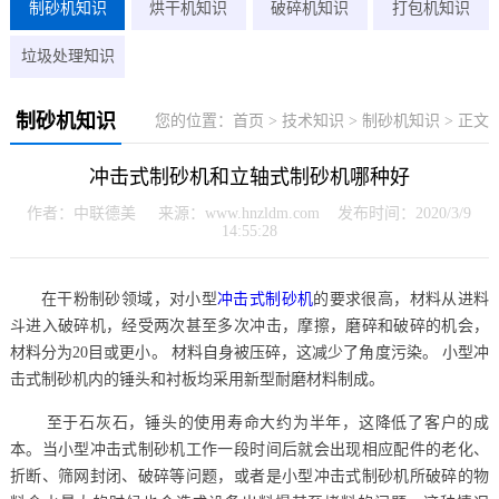
制砂机知识
烘干机知识
破碎机知识
打包机知识
垃圾处理知识
制砂机知识
您的位置：
首页
>
技术知识
>
制砂机知识
> 正文
冲击式制砂机和立轴式制砂机哪种好
作者：中联德美 来源：www.hnzldm.com 发布时间：2020/3/9
14:55:28
在干粉制砂领域，对小型
冲击式制砂机
的要求很高，材料从进料
斗进入破碎机，经受两次甚至多次冲击，摩擦，磨碎和破碎的机会，
材料分为20目或更小。 材料自身被压碎，这减少了角度污染。 小型冲
击式制砂机内的锤头和衬板均采用新型耐磨材料制成。
至于石灰石，锤头的使用寿命大约为半年，这降低了客户的成
本。当小型冲击式制砂机工作一段时间后就会出现相应配件的老化、
折断、筛网封闭、破碎等问题，或者是小型冲击式制砂机所破碎的物