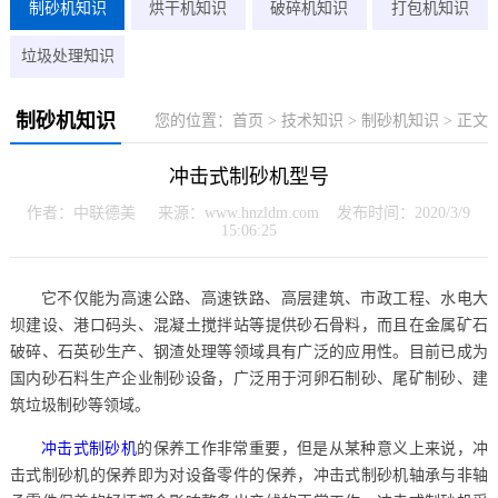
制砂机知识
烘干机知识
破碎机知识
打包机知识
垃圾处理知识
制砂机知识
您的位置：
首页
>
技术知识
>
制砂机知识
> 正文
冲击式制砂机型号
作者：中联德美 来源：www.hnzldm.com 发布时间：2020/3/9
15:06:25
它不仅能为高速公路、高速铁路、高层建筑、市政工程、水电大
坝建设、港口码头、混凝土搅拌站等提供砂石骨料，而且在金属矿石
破碎、石英砂生产、钢渣处理等领域具有广泛的应用性。目前已成为
国内砂石料生产企业制砂设备，广泛用于河卵石制砂、尾矿制砂、建
筑垃圾制砂等领域。
冲击式制砂机
的保养工作非常重要，但是从某种意义上来说，冲
击式制砂机的保养即为对设备零件的保养，冲击式制砂机轴承与非轴