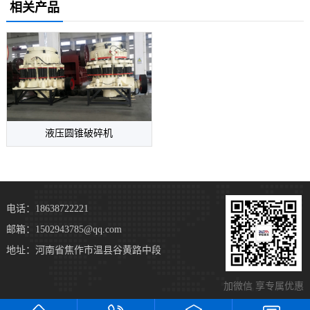
相关产品
液压圆锥破碎机
电话：18638722221
邮箱：1502943785@qq.com
地址：河南省焦作市温县谷黄路中段
加微信 享专属优惠