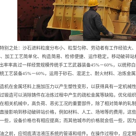
特别之处：沙石进料粒度分布小、粒型匀称、劳动者有工作经验大
碎、加工工艺简单化、构造简易、检修便捷、运作稳定。移动破碎站
，产出率率高过一样经营规模传统手工艺武器装备45%－60%，以统称
统工艺装备45%－60%，运用于砂石、混泥土、耐火材料、冶炼金
造机在金属坯料上施加压力以产生塑性变形，以获得具有一定机械
过锻造可以消除铸件在冶炼过程中产生的疏松金属等缺陷，优化组
在相关机械中，高负荷、恶劣工况的重要部件，除了相对简单的轧
直接影响到移动破碎站价格，例如材料、人工、场地等的费用，这
一些，设备价格也有相应提高；而其他城市的价格就会低一些，因
油之前，应彻底清洁液压系统的管道和组件。在操作过程中，应定