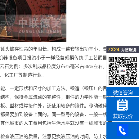
、锤头储存性命的年限长、构成一整套输出功率小、变三级
机器设备项目投资小于一样经营规模传统手工艺武器装备
白云石为例：多次制成品粒度分布≤5毫米占86%左右。运作
属、化工厂等制造行业。
性能、一定形状和尺寸的加工方法。锻造（锻压）的两个主
微信咨询
织结构，保持金属流动的完整性，锻件的力学性能一般优于
制板、型材或焊接件外，还使用较多的锻件。移动破碎站的
些都是要加到设备上面的。同一型号的设备，一般一线城市
获取报价
为其他城市的人工费用包括生活水平就没有一线城市的高。
期检查液压油的质量，注意更换液压油的时间，防止水分飞