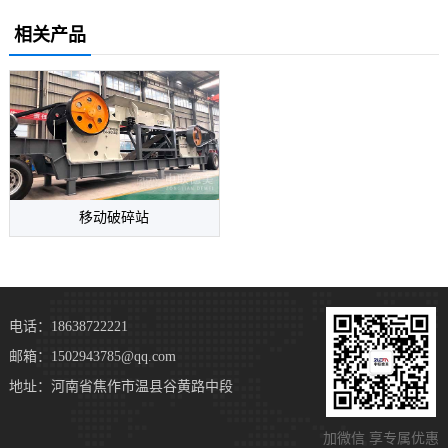
相关产品
移动破碎站
电话：18638722221
邮箱：1502943785@qq.com
地址：河南省焦作市温县谷黄路中段
加微信 享专属优惠