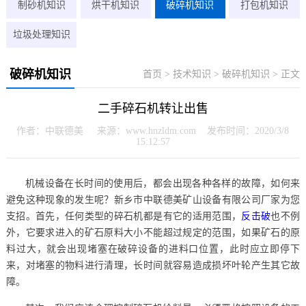
制砂机知识
烘干机知识
破碎机知识
打包机知识
垃圾处理知识
破碎机知识
首页
>
技术知识
>
破碎机知识
> 正文
二手碎石机转让出售
作者：中联德美 来源：www.hnzldm.com 发布时间：2020/3/8
15:12:57
机械设备在长时间的使用后，都会出现各种各样的故障，如何来
避免这种现象的发生呢？新乡市中联德美矿山设备有限公司厂家为您
支招。首先，任何类型的碎石机都是有它的适用范围，
反击破
也不例
外，它要求进入的矿石原料大小不能超过规定的范围，如果矿石的原
料过大，就会出现堵塞在破碎设备的进料口位置，此时应立即停下
来，对堵塞的物料进行清理，长时间就容易造成损坏叶轮产生其它故
障。