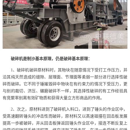
破碎机是制沙基本原理，仍是破碎基本原理：
1、破碎机破碎原材料时，其物块在随意情况下受打工作压力，并
沿其纯天然造成的缝隙、层理面、节理面等柔弱一部分进行选择性破
碎而破碎。它不同于锤摧毁碎中物块在有约束力的情况下受压力，更
与别的裁切、济压、碾磨破碎不一样，其选择性破碎的有工作经验具
有竞聚率别离有效矿物质和获得大量立方形商品的作用。
2、次之，原材料进到了破碎机入料口，进到了锤头的作业区中，
受髙速翻转锤头的冲击性而破碎，原材料又以髙速碰撞在回击板发展
提高一歩被破碎，并从回击板弹返回锤头作业区中，接连不断反复上