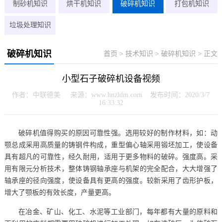
制砂机知识
烘干机知识
破碎机知识
打包机知识
垃圾处理知识
破碎机知识
首页
>
技术知识
>
破碎机知识
> 正文
小型石子破碎机设备视频
作者：中联德美 来源：www.hnzldm.com 发布时间：2020/3/7
16:33:32
破碎机值得购买的原因可靠性强。选用较好的制作材料，如：动
颚总成采用高质量的铸钢件构成，重型偏心轴采用锻坯加工，使设备
具有超凡的可靠性，经久耐用，适用于更多物料的破碎。强度高。采
用有限元分析技术，整体铸钢轴承座与机架的完全配合，大大增强了
轴承座的径向强度，使设备具有更高的强度。较新采用了齿形护板，
增大了颚板的有效长度，产量更高。
在冶金、矿山、化工、水泥等工业部门，每年都有大量的原料和