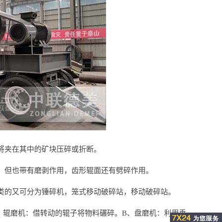
将夹在其中的矿块压碎或折断。
，但也带有磨剥作用，齿形辊面还有劈碎作用。
类的又可分为锤碎机，笼式移动破碎站，移动破碎站。
、辊磨机：借转动的辊子将物料碾碎。B、盘磨机：利用垂