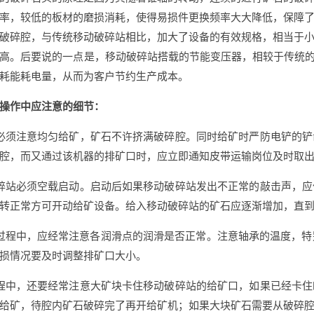
率，较低的板材的磨损消耗，使得易损件更换频率大大降低，保障
破碎腔，与传统移动破碎站相比，加大了设备的有效规格，相当于
高。后要说的一点是，移动破碎站搭载的节能变压器，相较于传统的变
耗能耗电量，从而为客户节约生产成本。
操作中应注意的细节：
必须注意均匀给矿，矿石不许挤满破碎腔。同时给矿时严防电铲的
腔，而又通过该机器的排矿口时，应立即通知皮带运输岗位及时取
碎站必须空载启动。启动后如果移动破碎站发出不正常的敲击声，
转正常方可开动给矿设备。给入移动破碎站的矿石应逐渐增加，直
过程中，应经常注意各润滑点的润滑是否正常。注意轴承的温度，特
损情况要及时调整排矿口大小。
程中，还要经常注意大矿块卡住移动破碎站的给矿口，如果已经卡
给矿，待腔内矿石破碎完了再开给矿机；如果大块矿石需要从破碎