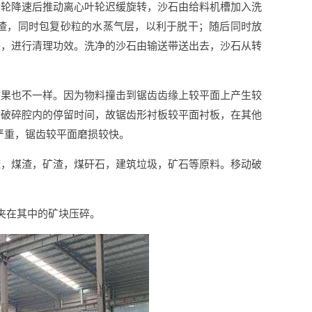
齿轮降速后推动离心叶轮迟缓旋转，沙石由给料机槽加入洗
渣，同时包复砂粒的水蒸气层，以利于脱干；随后同时放
来，进行清理功效。洗净的沙石由输送带送出去，沙石从转
效果也不一样。因为物料撞击到锯齿齿缘上较平面上产生较
在破碎腔内的停留时间，故锯齿形衬板较平面衬板，在其他
象严重，锯齿较平面磨损较快。
渣，煤渣，矿渣，煤矸石，建筑垃圾，矿石等原料。移动破
夹在其中的矿块压碎。