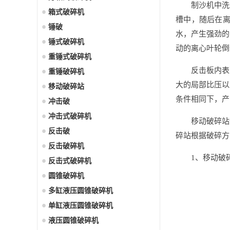
制沙机中洗
箱式破碎机
槽中，随后在
锤破
水，产生强劲的
锤式破碎机
动的离心叶轮倒
重锤式破碎机
反击板内表
重锤破碎机
大的局部比压以
移动破碎站
条件相同下，产
冲击破
冲击式破碎机
移动破碎站
反击破
碎站根据破碎方
反击破碎机
1、移动破
反击式破碎机
圆锥破碎机
多缸液压圆锥破碎机
单缸液压圆锥破碎机
液压圆锥破碎机