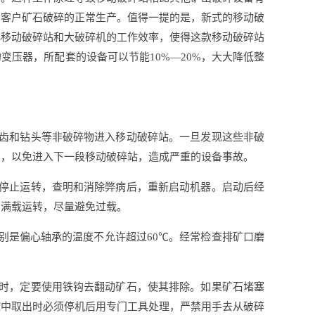
了客户矿石破碎的正常生产。值得一提的是，新式的移动破
小移动破碎站和大破碎机的工作效率，使得这款移动破碎站
压器，所配套的设备可以节能10%—20%，大大降低整
铲齿和钻头等非破碎物进入移动破碎站。一旦发现这些非破
出，以免进入下一段移动破碎站，造成严重的设备事故。
应停止运转，查明和消除弊病后，重新启动机器。启动后经
到满载运转，尽量避免过载。
别是偏心轴承的温度不允许超过60℃。经常检查排矿口磨
住时，定要使用铁钩去翻动矿石，使其排除。如果矿石堵塞
腔中取出时必须停机后用专门工具处理，严禁用手去从破碎